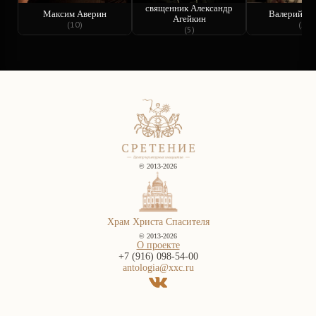
священник Александр
Максим Аверин
Валерий Ба
Агейкин
(10)
(5)
(5)
© 2013-2026
Храм Христа Спасителя
© 2013-2026
О проекте
+7 (916) 098-54-00
antologia@xxc.ru