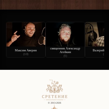
священник Александр
Максим Аверин
Валерий Ба
Агейкин
(10)
(5)
(5)
© 2013-2026