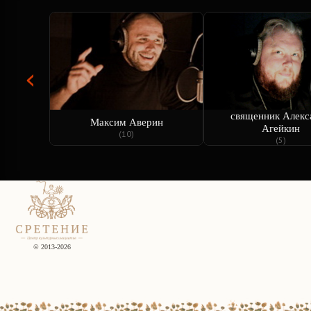
‹
священник Алекс
Максим Аверин
Агейкин
(10)
(5)
© 2013-2026