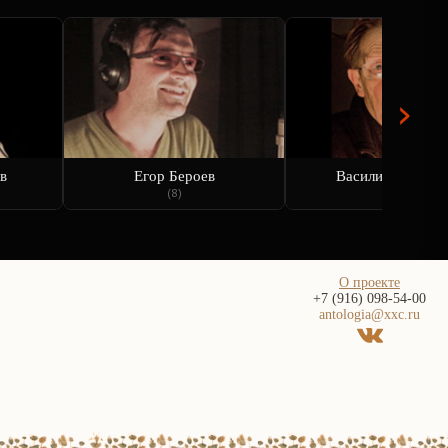
›
в
Егор Бероев
Василий Бочкар
(8)
(10)
О проекте
+7 (916) 098-54-00
antologia@xxc.ru