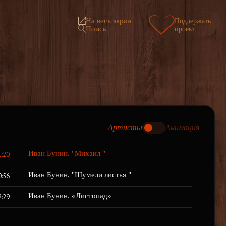
На весь экран
Поддержать
Поиск
проект
Артисты
Анимация
Иван Бунин. "Михаил "
1:20
Иван Бунин. "Шумели листья "
0:56
Иван Бунин. «Листопад»
2:29