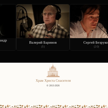
андр
Валерий Баринов
Сергей Безруко
(5)
(20)
Храм Христа Спасителя
© 2013-2026