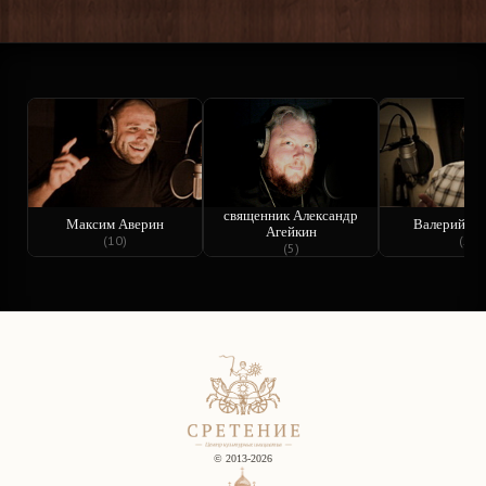
священник Александр
Максим Аверин
Валерий Ба
Агейкин
(10)
(5)
(5)
© 2013-2026